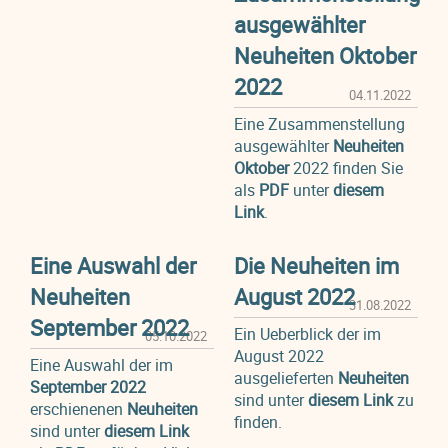
ausgewählter
Neuheiten Oktober
2022
04.11.2022
Eine Zusammenstellung
ausgewählter
Neuheiten
Oktober
2022 finden Sie
als
PDF
unter
diesem
Link
.
Eine Auswahl der
Die Neuheiten im
Neuheiten
August 2022
31.08.2022
September 2022
Ein Ueberblick der im
05.10.2022
August 2022
Eine Auswahl der im
ausgelieferten
Neuheiten
September 2022
sind unter
diesem Link
zu
erschienenen
Neuheiten
finden.
sind unter
diesem Link