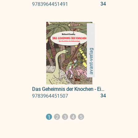
34
9783964451491
avant-verlag
Das Geheimnis der Knochen - Eine Geschichte der Palaeontologie
34
9783964451507
1
2
3
4
5