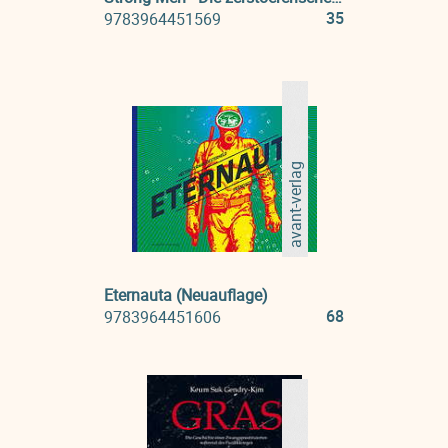
35
9783964451569
avant-verlag
Eternauta (Neuauflage)
68
9783964451606