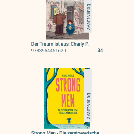
avant-verlag
Der Traum ist aus, Charly P.
34
9783964451620
avant-verlag
Strong Men - Die zerstoererische Kraft fragiler Maennlichkeit