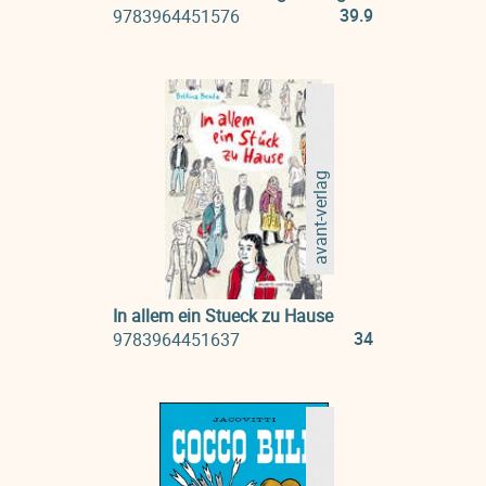
39.9
9783964451576
avant-verlag
In allem ein Stueck zu Hause
34
9783964451637