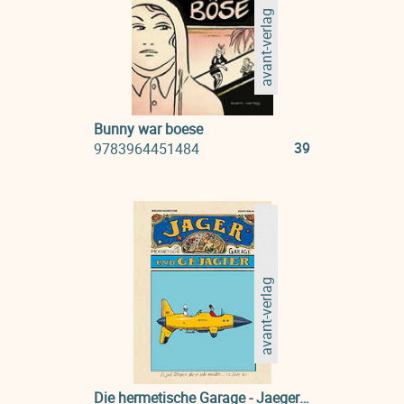
avant-verlag
Bunny war boese
39
9783964451484
avant-verlag
Die hermetische Garage - Jaeger und Gejagter