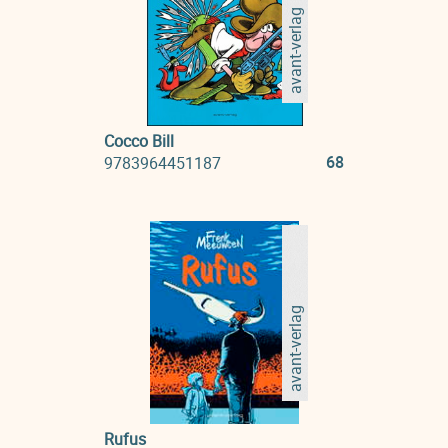
avant-verlag
Cocco Bill
68
9783964451187
avant-verlag
Rufus