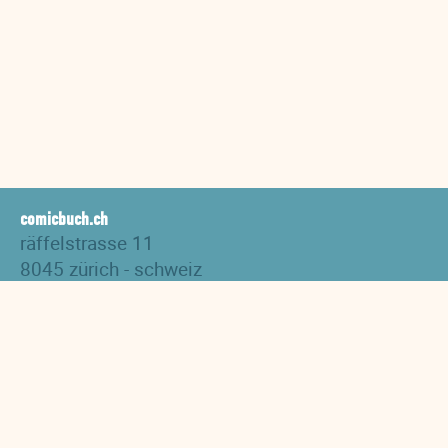
comicbuch.ch
räffelstrasse 11
8045 zürich - schweiz
tel. +41 44 517 82 27
versand@comicbuch.ch
AGB
Impressum
Links