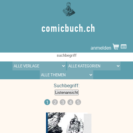
comicbuch.ch
anmelden
Suchbegriff:
1
2
3
4
5