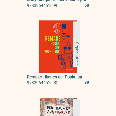
68
9783964451699
avant-verlag
Remake - Ikonen der Popkultur
39
9783964451590