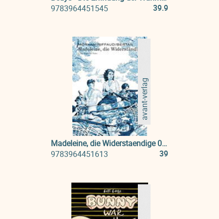
39.9
9783964451545
avant-verlag
Madeleine, die Widerstaendige 04: Der Engel des Todes
39
9783964451613